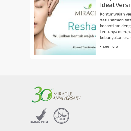
Ideal Vers
Kontur wajah ya
satu harmonisa
kecantikan deng
tentunya merupak
kebanyakan oran
see more