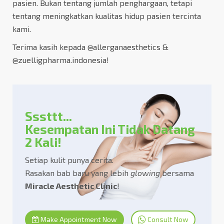
pasien. Bukan tentang jumlah penghargaan, tetapi
tentang meningkatkan kualitas hidup pasien tercinta
kami.
Terima kasih kepada @allerganaesthetics &
@zuelligpharma.indonesia!
Sssttt...
Kesempatan Ini Tidak Datang
2 Kali!
Setiap kulit punya cerita.
Rasakan bab baru yang lebih
glowing
bersama
Miracle Aesthetic Clinic
!
Make Appointment Now
Consult Now