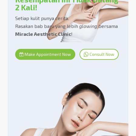
2 Kali!
Setiap kulit punya cerita.
Rasakan bab baru yang lebih
glowing
bersama
Miracle Aesthetic Clinic
!
Make Appointment Now
Consult Now