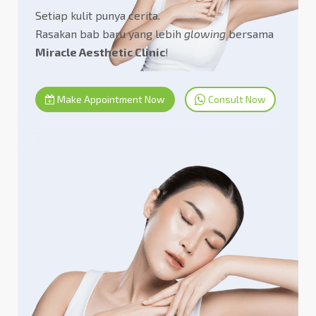
Setiap kulit punya cerita.
Rasakan bab baru yang lebih
glowing
bersama
Miracle Aesthetic Clinic
!
Make Appointment Now
Consult Now