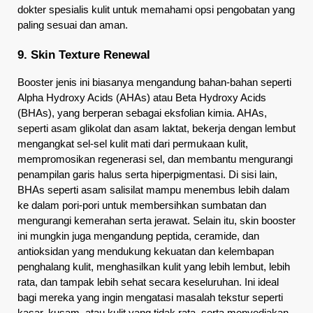
dokter spesialis kulit untuk memahami opsi pengobatan yang 
paling sesuai dan aman.
9. Skin Texture Renewal
Booster jenis ini biasanya mengandung bahan-bahan seperti 
Alpha Hydroxy Acids (AHAs) atau Beta Hydroxy Acids 
(BHAs), yang berperan sebagai eksfolian kimia. AHAs, 
seperti asam glikolat dan asam laktat, bekerja dengan lembut 
mengangkat sel-sel kulit mati dari permukaan kulit, 
mempromosikan regenerasi sel, dan membantu mengurangi 
penampilan garis halus serta hiperpigmentasi. Di sisi lain, 
BHAs seperti asam salisilat mampu menembus lebih dalam 
ke dalam pori-pori untuk membersihkan sumbatan dan 
mengurangi kemerahan serta jerawat. Selain itu, skin booster 
ini mungkin juga mengandung peptida, ceramide, dan 
antioksidan yang mendukung kekuatan dan kelembapan 
penghalang kulit, menghasilkan kulit yang lebih lembut, lebih 
rata, dan tampak lebih sehat secara keseluruhan. Ini ideal 
bagi mereka yang ingin mengatasi masalah tekstur seperti 
kasar, kusam, atau kulit yang tidak rata, serta menyediakan 